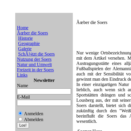
Ãœber die Soers
Home
Ãœber die Soers
Historie
Geographie
Galerie
Nur wenige Ortsbezeichnun
SchÃ¼tzt die Soers
mit dem Artikel versehen. 
Nutzung der Soers
Austragungsstätte eines all
Natur und Umwelt
Fußballspielen der Alemann
Freizeit in der Soers
auch mit der Sensibilität v
Links
gewinnt man den Eindruck des 
Newsletter
In einer einzigartigen Natur
Name
lieblich, auch wenn sich 
Sportstätten drängen und s
E-Mail
Lousberg aus, der mit seine
Soers darstellt, bietet sich
zukünftig durch den "Weiß
Anmelden
beeinflußt die Soers das A
Abmelden
wesentlich.