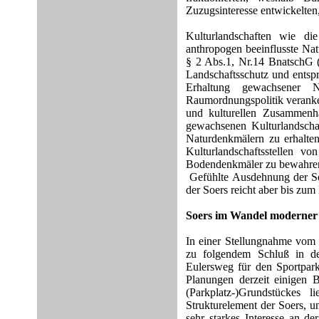
Zuzugsinteresse entwickelten
Kulturlandschaften wie die
anthropogen beeinflusste Nat
§ 2 Abs.1, Nr.14 BnatschG (3
Landschaftsschutz und entsp
Erhaltung gewachsener Na
Raumordnungspolitik veranker
und kulturellen Zusammenh
gewachsenen Kulturlandscha
Naturdenkmälern zu erhalten
Kulturlandschaftsstellen 
Bodendenkmäler zu bewahre
Gefühlte Ausdehnung der So
der Soers reicht aber bis zu
Soers im Wandel moderner 
In einer Stellungnahme vom
zu folgendem Schluß in de
Eulersweg für den Sportpark
Planungen derzeit einigen B
(Parkplatz-)Grundstückes 
Strukturelement der Soers, u
sehr starkes Interesse an d