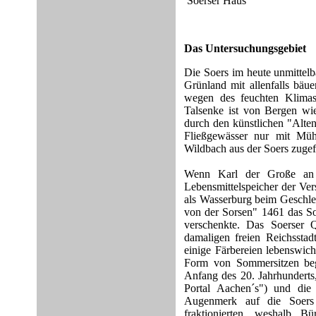
Soerser Haus
Das Untersuchungsgebiet
Die Soers im heute unmittelb
Grünland mit allenfalls bä
wegen des feuchten Klimas
Talsenke ist von Bergen wi
durch den künstlichen "Alte
Fließgewässer nur mit Müh
Wildbach aus der Soers zugefl
Wenn Karl der Große an d
Lebensmittelspeicher der Ve
als Wasserburg beim Geschlec
von der Sorsen" 1461 das S
verschenkte. Das Soerser Q
damaligen freien Reichsstad
einige Färbereien lebenswich
Form von Sommersitzen beg
Anfang des 20. Jahrhunderts
Portal Aachen´s") und die 
Augenmerk auf die Soers g
fraktionierten, weshalb 