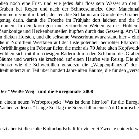
blieb noch eine Frist, und wie jedes Jahr floss sein Wasser an den
Graben bei Regen und nach der Schneeschmelze über. Manchmal 
Sommern von ihm blieb, der feuchte Schlamm am Grunde des Grabens
genug darin, damit die Frösche im Frühjahr dort laichen und die S
konnten. In den knorrigen und zerfurchten Weiden gab es Höhlen,
Zaunkönige und Heckenbraunellen hüpften durch das Gezweig. Am Ufer
in dicken Horsten, und die seltsame Wasserbraunwurz stand hier – ein
die in Nordrhein-Westfalen auf der Liste potentiell bedrohter Pflanze
Vorfrühlingstag im Februar fielen die mehr als 70 Jahre alten Kopfwei
wühlten sich mit ihren riesigen Rädern durch den Schlamm des Grabe
Bäume und warfen sie krachend auf einen Haufen wie Reisig. Die al
ebenso wie die Schwertlilien geradezu die „Wappenpflanzen“ der 
dreihundert zum Teil über hundert Jahre alten Bäume, die für den „vers
Der "Weiße Weg" und die Euregionale 2008
In einem neuen Werbeprospekt "Was ist denn hier los" für die Euregio
Aachen zu lesen: "Lange Zeit lag die Soers still in einer Art Dornrösche
Jetzt aber ist diese alte Kulturlandschaft für vielerlei Zwecke entdeckt 