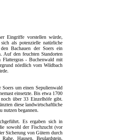
r Eingriffe vorstellen würde,
ch als potenzielle natürliche
n den Bachauen der Soers ein
n. Auf den feuchten Standorten
 Flattergras - Buchenwald mit
ergrund nördlich vom Wildbach
rde.
der Soers um einen Sepulienwald
emast einsetzte. Bis etwa 1700
 noch über 33 Einzelhöfe gibt.
änzten diese landwirtschaftliche
zu nutzen begannen.
hgeführt. Es ergaben sich in
die sowohl der Fischzucht (vor
 der Sicherung von Gütern durch
 Rahe, Hausen, Beulardstein,