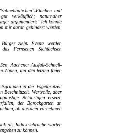
 "Sahnehäubchen"-Flächen und
gut verkäuflich; naturnaher
ürger argumentiert:" Ich konnte
on mir daran gehindert werden,
 Bürger zieht. Events werden
h das Fernsehen Sichtachsen
ßen, Aachener Ausfall-Schnell-
m-Zonen, um den letzten freien
itsgründen in der Vogelbrutzeit
 Beschnittzeit. Wertvolle, aber
ünstige Betonstufen ersetzt,
rfallen, der Barockgarten an
obachten, ob aus dem vornehmen
hak als Industriebrache warten
gengehen zu können.