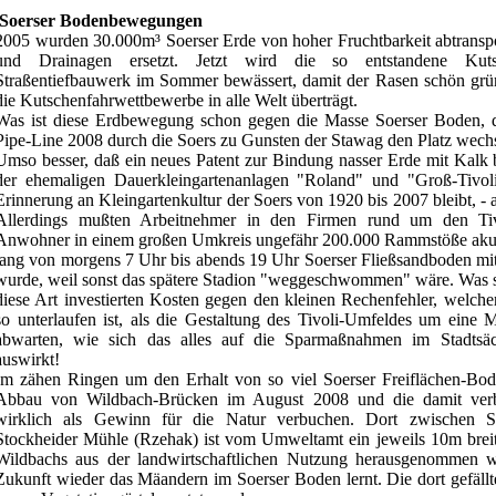
Soerser Bodenbewegungen
2005 wurden 30.000m³ Soerser Erde von hoher Fruchtbarkeit abtranspor
und Drainagen ersetzt. Jetzt wird die so entstandene Kutsc
Straßentiefbauwerk im Sommer bewässert, damit der Rasen schön grü
die Kutschenfahrwettbewerbe in alle Welt überträgt.
Was ist diese Erdbewegung schon gegen die Masse Soerser Boden, d
Pipe-Line 2008 durch die Soers zu Gunsten der Stawag den Platz wechs
Umso besser, daß ein neues Patent zur Bindung nasser Erde mit Kal
der ehemaligen Dauerkleingartenanlagen "Roland" und "Groß-Tivol
Erinnerung an Kleingartenkultur der Soers von 1920 bis 2007 bleibt, - 
Allerdings mußten Arbeitnehmer in den Firmen rund um den Tiv
Anwohner in einem großen Umkreis ungefähr 200.000 Rammstöße akust
lang von morgens 7 Uhr bis abends 19 Uhr Soerser Fließsandboden mit
wurde, weil sonst das spätere Stadion "weggeschwommen" wäre. Was s
diese Art investierten Kosten gegen den kleinen Rechenfehler, welch
so unterlaufen ist, als die Gestaltung des Tivoli-Umfeldes um eine 
abwarten, wie sich das alles auf die Sparmaßnahmen im Stadts
auswirkt!
Im zähen Ringen um den Erhalt von so viel Soerser Freiflächen-B
Abbau von Wildbach-Brücken im August 2008 und die damit verb
wirklich als Gewinn für die Natur verbuchen. Dort zwischen So
Stockheider Mühle (Rzehak) ist vom Umweltamt ein jeweils 10m breite
Wildbachs aus der landwirtschaftlichen Nutzung herausgenommen w
Zukunft wieder das Mäandern im Soerser Boden lernt. Die dort gefäll