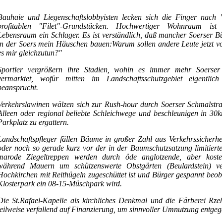
Bauhaie und Liegenschaftslobbyisten lecken sich die Finger nach
profitablen "Filet"-Grundstücken. Hochwertiger Wohnraum ist 
Lebensraum ein Schlager. Es ist verständlich, daß mancher Soerser B
in der Soers mein Häuschen bauen:Warum sollen andere Leute jetzt v
es mir gleichzutun?"
Sportler vergrößern ihre Stadien, wohin es immer mehr Soerser
vermarktet, wofür mitten im Landschaftsschutzgebiet eigentlic
beansprucht.
Verkehrslawinen wälzen sich zur Rush-hour durch Soerser Schmalstra
Alleen oder regional beliebte Schleichwege und beschleunigen in 30k
Parkplatz zu ergattern.
Landschaftspfleger fällen Bäume in großer Zahl aus Verkehrssicherhe
oder noch so gerade kurz vor der in der Baumschutzsatzung limitierten
marode Ziegeltreppen werden durch öde anglotzende, aber kosteng
während Mauern um schützenswerte Obstgärten (Beulardstein) ve
Hochkirchen mit Reithügeln zugeschüttet ist und Bürger gespannt be
Klosterpark ein 08-15-Müschpark wird.
Die St.Rafael-Kapelle als kirchliches Denkmal und die Färberei Rze
teilweise verfallend auf Finanzierung, um sinnvoller Umnutzung entge