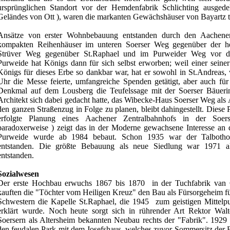
ursprünglichen Standort vor der Hemdenfabrik Schlichting ausged
Geländes von Ott ), waren die markanten Gewächshäuser von Bayartz t
Ansätze von erster Wohnbebauung entstanden durch den Aachener
kompakten Reihenhäuser im unteren Soerser Weg gegenüber der he
Strüver Weg gegenüber St.Raphael und im Purweider Weg vor 
Purweide hat Königs dann für sich selbst erworben; weil einer seine
Königs für dieses Erbe so dankbar war, hat er sowohl in St.Andreas
Uhr die Messe feierte, umfangreiche Spenden getätigt, aber auch für
Denkmal auf dem Lousberg die Teufelssage mit der Soerser Bäuerin 
Architekt sich dabei gedacht hatte, das Wibecke-Haus Soerser Weg als
den ganzen Straßenzug in Folge zu planen, bleibt dahingestellt. Diese
erfolgte Planung eines Aachener Zentralbahnhofs in der Soer
paradoxerweise ) zeigt das in der Moderne gewachsene Interesse an 
Purweide wurde ab 1984 bebaut. Schon 1935 war der Talbothof 
entstanden. Die größte Bebauung als neue Siedlung war 1971 al
entstanden.
Sozialwesen
Der erste Hochbau erwuchs 1867 bis 1870 in der Tuchfabrik van
kauften die "Töchter vom Heiligen Kreuz" den Bau als Fürsorgeheim f
Schwestern die Kapelle St.Raphael, die 1945 zum geistigen Mittelpu
erklärt wurde. Noch heute sorgt sich in rührender Art Rektor Wa
Soersern als Altersheim bekannten Neubau rechts der "Fabrik". 1929
den feudalen Park mit dem Josefshaus, welches zuvor Sommersitz der 