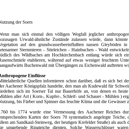
Nutzung der Soers
Wenn man sich einmal den völligen Wegfall jeglicher anthropogene
sozusagen Urwald-ähnliche Zustände zulassen würde, dann könnte si
Vegetation auf den grundwasserbeeinflußten nassen Gleyböden i
artenarmer Sternmieren - Stieleichen - Hainbuchen - Wald entwickel
südlich des Wildbaches am Hochkirchenbach entlang würde sich ein
Rasenschmiele etablieren, während auf etwas weniger feuchtem Unt
hangaufwärts Buchenwald mit Übergängen zu Eichenwald auftreten wü
Anthropogene Einflüsse
Mittelalterliche Quellen informieren schon darüber, daß es sich bei 
der Aachener Königspfalz handelte, den man als Kudewald für Schwein
siedelten sich im Soerser Tal nur Bauerhöfe an, von denen es heute
Mühlen aller Art ( Korn-, Kupfer-, Schleif- und Schauer - Mühlen ) erg
Nutzung, bis Färber und Spinner das feuchte Klima und die Gewässer 
1760 bis 1774 wurde eine Vermessung des Aachener Reiches durc
entsprechenden Karten der Soers 70 systematisch angelegte Teiche, 
allem am Sandkaul-Steinweg, der heutigen Krefelder Straße) als auch
sie umgebende Ringteiche dienten. Solche Wasserschlösser waren