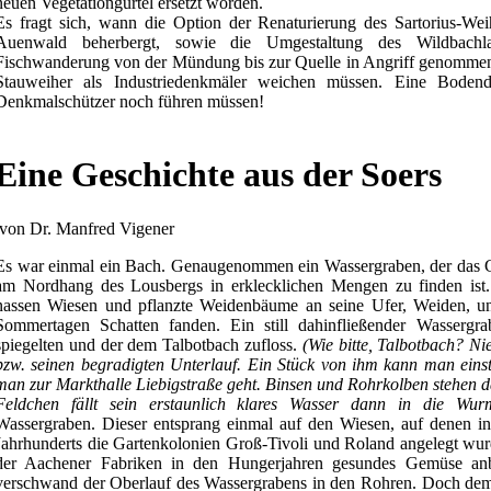
neuen Vegetationgürtel ersetzt worden.
Es fragt sich, wann die Option der Renaturierung des Sartorius-Wei
Auenwald beherbergt, sowie die Umgestaltung des Wildbachl
Fischwanderung von der Mündung bis zur Quelle in Angriff genommen
Stauweiher als Industriedenkmäler weichen müssen. Eine Bodend
Denkmalschützer noch führen müssen!
Eine Geschichte aus der Soers
von Dr. Manfred Vigener
Es war einmal ein Bach. Genaugenommen ein Wassergraben, der das G
am Nordhang des Lousbergs in erklecklichen Mengen zu finden ist
nassen Wiesen und pflanzte Weidenbäume an seine Ufer, Weiden, u
Sommertagen Schatten fanden. Ein still dahinfließender Wassergr
spiegelten und der dem Talbotbach zufloss.
(Wie bitte, Talbotbach? Ni
bzw. seinen begradigten Unterlauf. Ein Stück von ihm kann man ein
man zur Markthalle Liebigstraße geht. Binsen und Rohrkolben stehen d
Feldchen fällt sein erstaunlich klares Wasser dann in die Wur
Wassergraben. Dieser entsprang einmal auf den Wiesen, auf denen i
Jahrhunderts die Gartenkolonien Groß-Tivoli und Roland angelegt wur
der Aachener Fabriken in den Hungerjahren gesundes Gemüse an
verschwand der Oberlauf des Wassergrabens in den Rohren. Doch dem 