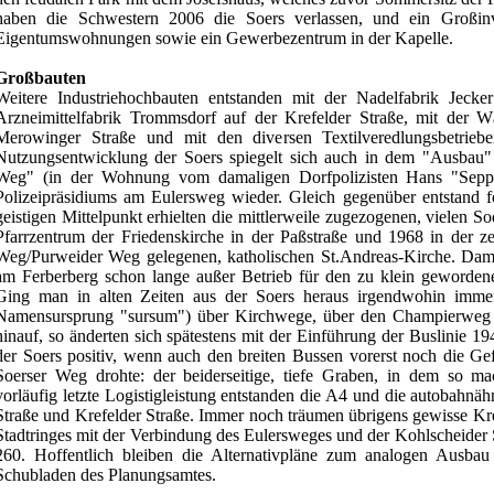
haben die Schwestern 2006 die Soers verlassen, und ein Großinv
Eigentumswohnungen sowie ein Gewerbezentrum in der Kapelle.
Großbauten
Weitere Industriehochbauten entstanden mit der Nadelfabrik Jeck
Arzneimittelfabrik Trommsdorf auf der Krefelder Straße, mit der W
Merowinger Straße und mit den diversen Textilveredlungsbetrie
Nutzungsentwicklung der Soers spiegelt sich auch in dem "Ausbau" 
Weg" (in der Wohnung vom damaligen Dorfpolizisten Hans "Sep
Polizeipräsidiums am Eulersweg wieder. Gleich gegenüber entstand f
geistigen Mittelpunkt erhielten die mittlerweile zugezogenen, vielen S
Pfarrzentrum der Friedenskirche in der Paßstraße und 1968 in der z
Weg/Purweider Weg gelegenen, katholischen St.Andreas-Kirche. Dama
am Ferberberg schon lange außer Betrieb für den zu klein geworden
Ging man in alten Zeiten aus der Soers heraus irgendwohin immer 
Namensursprung "sursum") über Kirchwege, über den Champierweg
hinauf, so änderten sich spätestens mit der Einführung der Buslinie 19
der Soers positiv, wenn auch den breiten Bussen vorerst noch die 
Soerser Weg drohte: der beiderseitige, tiefe Graben, in dem so ma
vorläufig letzte Logistigleistung entstanden die A4 und die autobahnä
Straße und Krefelder Straße. Immer noch träumen übrigens gewisse Kr
Stadtringes mit der Verbindung des Eulersweges und der Kohlscheider
260. Hoffentlich bleiben die Alternativpläne zum analogen Ausba
Schubladen des Planungsamtes.