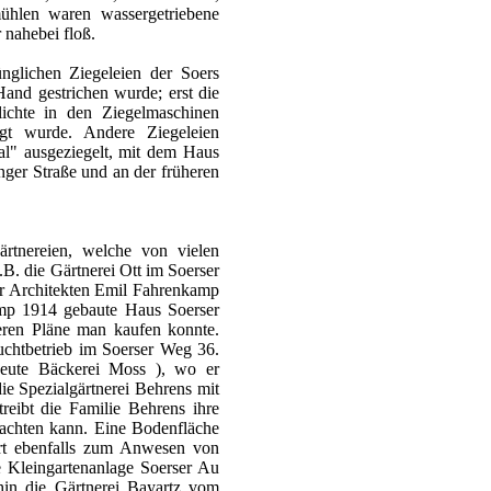
ühlen waren wassergetriebene
 nahebei floß.
nglichen Ziegeleien der Soers
and gestrichen wurde; erst die
ichte in den Ziegelmaschinen
igt wurde. Andere Ziegeleien
l" ausgeziegelt, mit dem Haus
nger Straße und an der früheren
rtnereien, welche von vielen
.B. die Gärtnerei Ott im Soerser
er Architekten Emil Fahrenkamp
amp 1914 gebaute Haus Soerser
eren Pläne man kaufen konnte.
chtbetrieb im Soerser Weg 36.
eute Bäckerei Moss ), wo er
e Spezialgärtnerei Behrens mit
treibt die Familie Behrens ihre
chten kann. Eine Bodenfläche
rt ebenfalls zum Anwesen von
 Kleingartenanlage Soerser Au
thin die Gärtnerei Bayartz vom