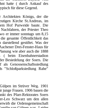
ehnt hatte ( durch Ankauf des
ypisch für diese Gegend.
 Architekten Königs, der die
utigen Kirche St.Andreas, im
dem Hof Purweide baute. Die
r Nachfahren, der Priester Theo
, wo er immer sonntags um 8,15
 die gesamte Öffentlichkeit das
darstellend gestiftet. Was der
 Aachener Drei-Fenster-Haus für
 Planung wie aber auch die 1888
s ( beim Eisenbahnerstadion
der Besiedelung der Soers. Die
als Genossenschaftssiedlung
s "Schloßparksiedlung Rahe"
 Gülpen im Strüver Weg. 1901
ür junge Frauen. 1906 bauen die
nkt des Pfarr-Rektorates Soers
lter-Leo Schwarz um den allen
 erwirb die Ordensgemeinschaft
Familie van Gülpen war. Leider