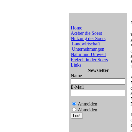
Home
Ãœber die Soers
Nutzung der Soers
Landwirtschaft
Unternehmungen
Natur und Umwelt
Freizeit in der Soers
Links
Newsletter
Name
E-Mail
Anmelden
Abmelden