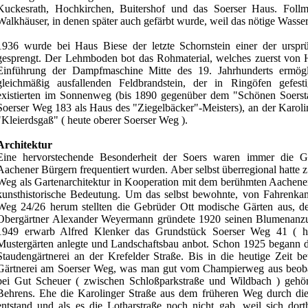
Kuckesrath, Hochkirchen, Buitershof und das Soerser Haus. Follm
Walkhäuser, in denen später auch gefärbt wurde, weil das nötige Wasser
1936 wurde bei Haus Biese der letzte Schornstein einer der ursprü
gesprengt. Der Lehmboden bot das Rohmaterial, welches zuerst von H
Einführung der Dampfmaschine Mitte des 19. Jahrhunderts ermögl
gleichmäßig ausfallenden Feldbrandstein, der in Ringöfen gefest
existierten im Sonnenweg (bis 1890 gegenüber dem "Schönen Soersta
Soerser Weg 183 als Haus des "Ziegelbäcker"-Meisters), an der Karoli
"Kleierdsgaß" ( heute oberer Soerser Weg ).
Architektur
Eine hervorstechende Besonderheit der Soers waren immer die Gä
Aachener Bürgern frequentiert wurden. Aber selbst überregional hatte z
Weg als Gartenarchitektur in Kooperation mit dem berühmten Aachen
kunsthistorische Bedeutung. Um das selbst bewohnte, von Fahrenk
Weg 24/26 herum stellten die Gebrüder Ott modische Gärten aus, d
Obergärtner Alexander Weyermann gründete 1920 seinen Blumenanzu
1949 erwarb Alfred Klenker das Grundstück Soerser Weg 41 ( h
Mustergärten anlegte und Landschaftsbau anbot. Schon 1925 begann di
Staudengärtnerei an der Krefelder Straße. Bis in die heutige Zeit be
Gärtnerei am Soerser Weg, was man gut vom Champierweg aus beoba
bei Gut Scheuer ( zwischen Schloßparkstraße und Wildbach ) gehö
Behrens. Ehe die Karolinger Straße aus dem früheren Weg durch die
entstand und als es die Lotharstraße noch nicht gab, weil sich dor