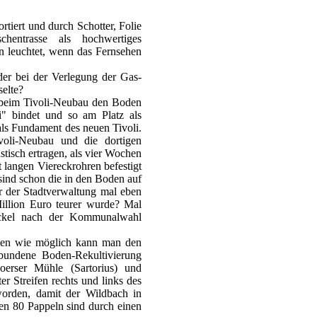
tiert und durch Schotter, Folie
hentrasse als hochwertiges
n leuchtet, wenn das Fernsehen
er bei der Verlegung der Gas-
elte?
k beim Tivoli-Neubau den Boden
i" bindet und so am Platz als
als Fundament des neuen Tivoli.
oli-Neubau und die dortigen
isch ertragen, als vier Wochen
 langen Viereckrohren befestigt
ind schon die in den Boden auf
er der Stadtverwaltung mal eben
Million Euro teurer wurde? Mal
äckel nach der Kommunalwahl
oden wie möglich kann man den
undene Boden-Rekultivierung
erser Mühle (Sartorius) und
r Streifen rechts und links des
orden, damit der Wildbach in
ten 80 Pappeln sind durch einen