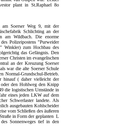
estor plant in St.Raphael 8o
er am Soerser Weg 9, mit der
äschefabrik Schlichting an der
ben am Wildbach. Die enorme
des Polizeipostens "Purweider
p" Winkler) zum Hochbau des
olgerichtig das Gefängnis. Den
oerser Christen im evangelischen
entral an der Kreuzung Soerser
ls war die alte Soerser Schule
en Normal-Grundschul-Betrieb.
hinauf ( daher vielleicht der
 oder den Hohlweg den Knipp
49 die logistischen Umstände in
Gefahr eines jeden LKW auf dem
cher Schwerlaster landete. Als
hnlich ausgebauten Kohlscheider
eise vom Schließen des äußeren
 Straße in Form der geplanten L
u des Sonnenweges tief in den