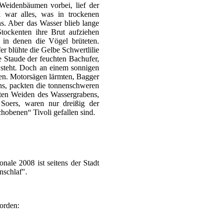
 Weidenbäumen vorbei, lief der
war alles, was in trockenen
. Aber das Wasser blieb lange
tockenten ihre Brut aufziehen
 in denen die Vögel brüteten.
 blühte die Gelbe Schwertlilie
e Staude der feuchten Bachufer,
n steht. Doch an einem sonnigen
den. Motorsägen lärmten, Bagger
ns, packten die tonnenschweren
ten Weiden des Wassergrabens,
Soers, waren nur dreißig der
chobenen“ Tivoli gefallen sind.
nale 2008 ist seitens der Stadt
nschlaf".
worden: