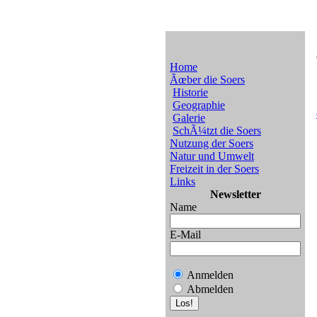
Home
Ãœber die Soers
Historie
Geographie
Galerie
SchÃ¼tzt die Soers
Nutzung der Soers
Natur und Umwelt
Freizeit in der Soers
Links
Newsletter
Name
E-Mail
Anmelden
Abmelden