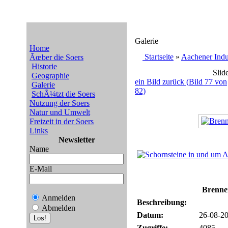
Galerie
Home
Startseite
»
Aachener Indu
Ãœber die Soers
Historie
Slid
Geographie
ein Bild zurück (Bild 77 von
Galerie
82)
SchÃ¼tzt die Soers
Nutzung der Soers
Natur und Umwelt
Freizeit in der Soers
Links
Newsletter
Name
E-Mail
Brenner
Anmelden
Beschreibung:
Abmelden
Datum:
26-08-20
Zugriffe:
4085