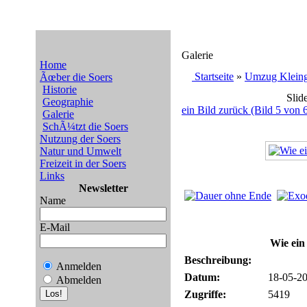
Galerie
Home
Startseite
»
Umzug Kleinga
Ãœber die Soers
Historie
Slid
Geographie
ein Bild zurück (Bild 5 von 
Galerie
SchÃ¼tzt die Soers
Nutzung der Soers
Natur und Umwelt
Freizeit in der Soers
Links
Newsletter
Name
E-Mail
Wie ein
Beschreibung:
Anmelden
Datum:
18-05-20
Abmelden
Zugriffe:
5419