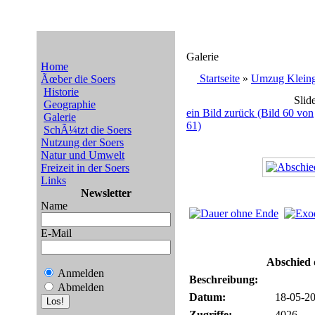
Galerie
Home
Startseite
»
Umzug Kleinga
Ãœber die Soers
Historie
Slid
Geographie
ein Bild zurück (Bild 60 von
Galerie
61)
SchÃ¼tzt die Soers
Nutzung der Soers
Natur und Umwelt
Freizeit in der Soers
Links
Newsletter
Name
E-Mail
Abschied 
Anmelden
Beschreibung:
Abmelden
Datum:
18-05-20
Zugriffe:
4026