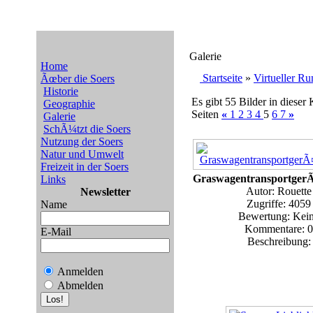
Galerie
Home
Startseite
»
Virtueller R
Ãœber die Soers
Historie
Es gibt 55 Bilder in dieser 
Geographie
Seiten
«
1
2
3
4
5
6
7
»
Galerie
SchÃ¼tzt die Soers
Nutzung der Soers
Natur und Umwelt
Freizeit in der Soers
Graswagentransportger
Links
Autor: Rouette
Newsletter
Zugriffe: 4059
Name
Bewertung: Kei
Kommentare: 0
E-Mail
Beschreibung:
Anmelden
Abmelden