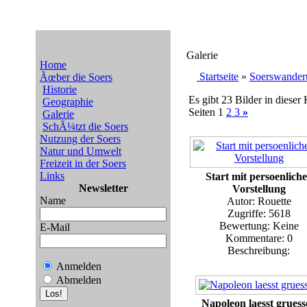
Galerie
Home
Startseite
»
Soerswander
Ãœber die Soers
Historie
Es gibt 23 Bilder in dieser 
Geographie
Seiten 1
2
3
»
Galerie
SchÃ¼tzt die Soers
Nutzung der Soers
Natur und Umwelt
Freizeit in der Soers
Links
Start mit persoenlich
Newsletter
Vorstellung
Name
Autor: Rouette
Zugriffe: 5618
Bewertung: Keine
E-Mail
Kommentare: 0
Beschreibung:
Anmelden
Abmelden
Napoleon laesst gruess